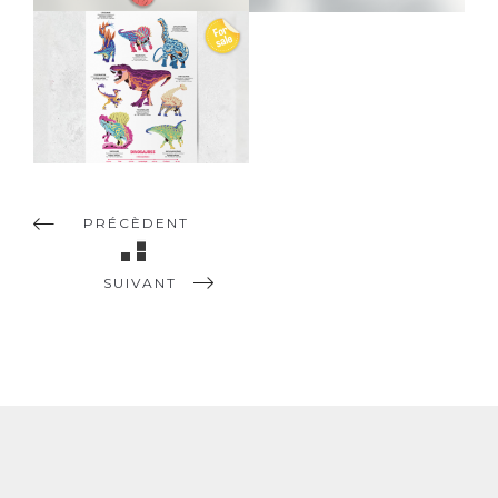
Graphisme
Illustration
Graphisme
Illustration
L’ÈRE DU CRÉTACÉ
– THE
CRETACEOUS ERA
Graphisme
Illustration
PRÉCÈDENT
SUIVANT