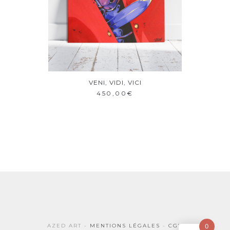
VENI, VIDI, VICI
AJOUTER AU PANIER
450,00
€
AZED ART -
MENTIONS LÉGALES
-
CGV
0